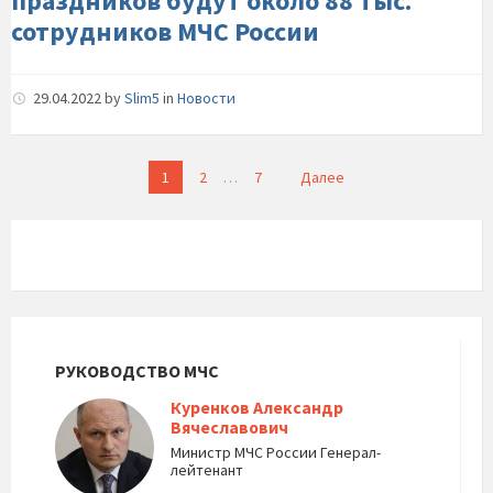
праздников будут около 88 тыс.
России
сотрудников МЧС России
29.04.2022
by
Slim5
in
Новости
Пагинация
1
2
…
7
Далее
записей
РУКОВОДСТВО МЧС
Куренков Александр
Вячеславович
Министр МЧС России Генерал-
лейтенант