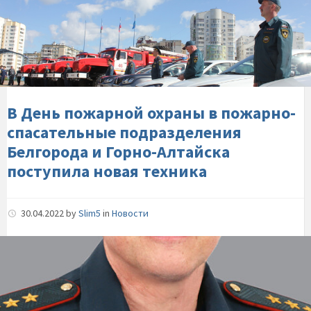
День-
пожарной-
охраны-
в-
пожарно-
спасательные-
подразделения-
В День пожарной охраны в пожарно-
Белгорода-
спасательные подразделения
и-
Белгорода и Горно-Алтайска
Горно-
поступила новая техника
Алтайска-
поступила-
новая-
30.04.2022
by
Slim5
in
Новости
техника
Поздравление-
врио-
главы-
МЧС-
России-