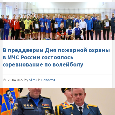
В-
преддверии-
Дня-
пожарной-
охраны-
в-
МЧС-
России-
В преддверии Дня пожарной охраны
состоялось-
в МЧС России состоялось
соревнование-
соревнование по волейболу
по-
волейболу
29.04.2022
by
Slim5
in
Новости
Заместитель-
Министра-
МЧС-
России-