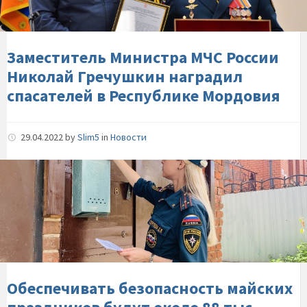
Николай-
Гречушкин-
наградил-
спасателей-
Заместитель Министра МЧС России
в-
Николай Гречушкин наградил
Республике-
спасателей в Республике Мордовия
Мордовия
29.04.2022
by
Slim5
in
Новости
Обеспечивать-
безопасность-
майских-
праздников-
будут-
около-88-
тыс.-
сотрудников-
Обеспечивать безопасность майских
МЧС-