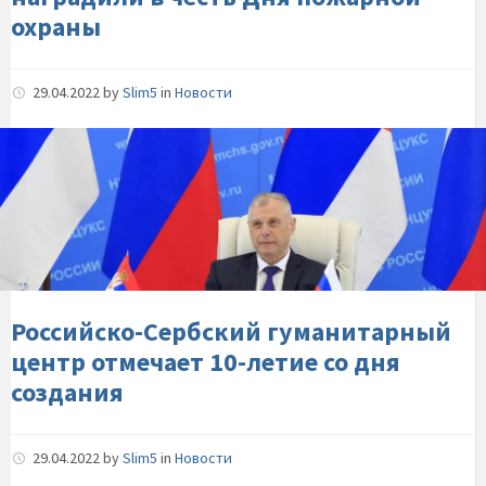
охраны
охраны
29.04.2022
by
Slim5
in
Новости
Российско-
Сербский-
гуманитарный-
центр-
отмечает-10-
летие-
со-
дня-
Российско-Сербский гуманитарный
создания
центр отмечает 10-летие со дня
создания
29.04.2022
by
Slim5
in
Новости