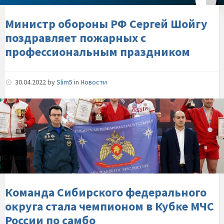
пожарных-
с-
Министр обороны РФ Сергей Шойгу
профессиональным-
поздравляет пожарных с
праздником
профессиональным праздником
30.04.2022
by
Slim5
in
Новости
Команда-
Сибирского-
федерального-
округа-
стала-
чемпионом-
в-
Кубке-
Команда Сибирского федерального
МЧС-
округа стала чемпионом в Кубке МЧС
России-
России по самбо