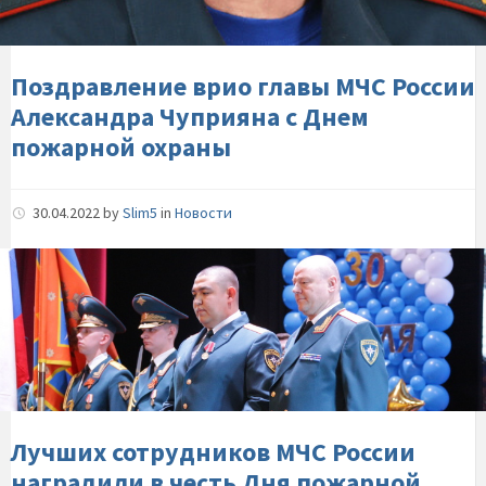
Александра-
Чуприяна-
с-
Поздравление врио главы МЧС России
Днем-
Александра Чуприяна с Днем
пожарной-
пожарной охраны
охраны
30.04.2022
by
Slim5
in
Новости
Лучших-
сотрудников-
МЧС-
России-
наградили-
в-
честь-
Дня-
Лучших сотрудников МЧС России
пожарной-
наградили в честь Дня пожарной