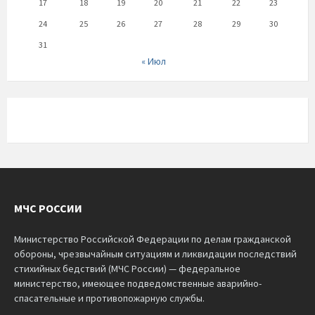
17
18
19
20
21
22
23
24
25
26
27
28
29
30
31
« Июл
МЧС РОССИИ
Министерство Российской Федерации по делам гражданской
обороны, чрезвычайным ситуациям и ликвидации последствий
стихийных бедствий (МЧС России) — федеральное
министерство, имеющее подведомственные аварийно-
спасательные и противопожарную службы.