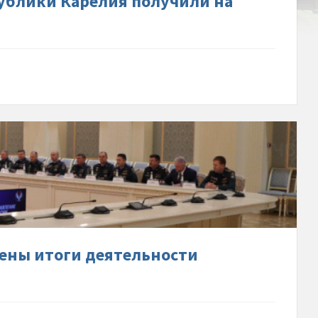
ублики Карелия получили на
жском-
льном-
ены-
ности-
емы-
ены итоги деятельности