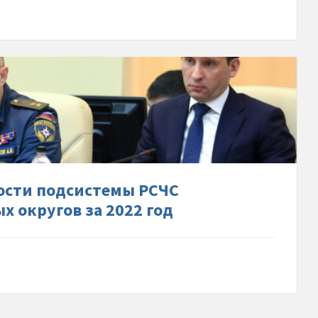
др-
в-
ности-
емы-
ого-
ости подсистемы РСЧС
 округов за 2022 год
осточного-
ьных-
-