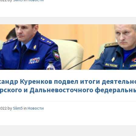
Алексан
Куренко
подвел-
итоги-
деятель
подсист
РСЧС-
Сибирск
сандр Куренков подвел итоги деятельн
и-
рского и Дальневосточного федеральных
Дальнев
федерал
округов
2022
by
Slim5
in
Новости
за-2022-
год