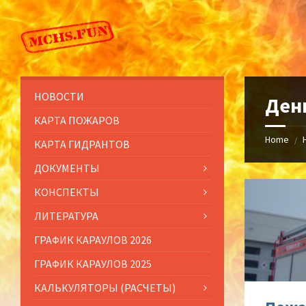
Skip
Skip
Skip
to
to
to
content
left
footer
sidebar
НОВОСТИ
Ден
КАРТА ПОЖАРОВ
Home
/
КАРТА ГИДРАНТОВ
ДОКУМЕНТЫ
КОНСПЕКТЫ
ЛИТЕРАТУРА
ГРАФИК КАРАУЛОВ 2026
ГРАФИК КАРАУЛОВ 2025
КАЛЬКУЛЯТОРЫ (РАСЧЕТЫ)