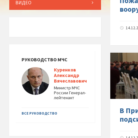
Пожа
ВИДЕО
воор
14.12.
РУКОВОДСТВО МЧС
Куренков
Александр
Вячеславович
Министр МЧС
России Генерал-
лейтенант
В Пр
ВСЕ РУКОВОДСТВО
подс
14.12.