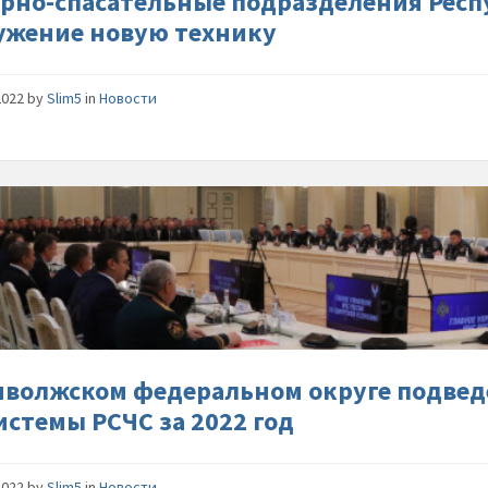
рно-спасательные подразделения Респ
новую-
ужение новую технику
технику
2022
by
Slim5
in
Новости
В-
Привол
федера
округе-
подвед
итоги-
деятель
подсист
иволжском федеральном округе подвед
РСЧС-
истемы РСЧС за 2022 год
за-2022-
год
2022
by
Slim5
in
Новости