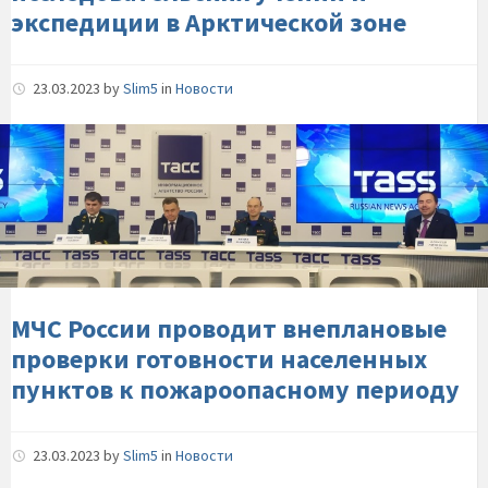
и-
экспедиции в Арктической зоне
экспедиции-
в-
Арктической-
23.03.2023
by
Slim5
in
Новости
зоне
МЧС-
России-
проводит-
внеплановые-
проверки-
готовности-
населенных-
пунктов-
МЧС России проводит внеплановые
к-
проверки готовности населенных
пожароопасному-
пунктов к пожароопасному периоду
периоду
23.03.2023
by
Slim5
in
Новости