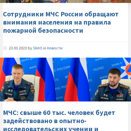
на-
правила-
Сотрудники МЧС России обращают
пожарной-
внимания населения на правила
безопасности
пожарной безопасности
23.03.2023
by
Slim5
in
Новости
МЧС:-
свыше-60-
тыс.-
человек-
будет-
задействовано-
в-
опытно-
МЧС: свыше 60 тыс. человек будет
исследовательских-
задействовано в опытно-
учении-
исследовательских учении и