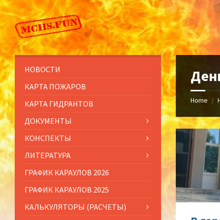
Skip
Skip
Skip
to
to
to
content
left
footer
sidebar
НОВОСТИ
Ден
КАРТА ПОЖАРОВ
Home
/
КАРТА ГИДРАНТОВ
ДОКУМЕНТЫ
КОНСПЕКТЫ
ЛИТЕРАТУРА
ГРАФИК КАРАУЛОВ 2026
ГРАФИК КАРАУЛОВ 2025
КАЛЬКУЛЯТОРЫ (РАСЧЕТЫ)