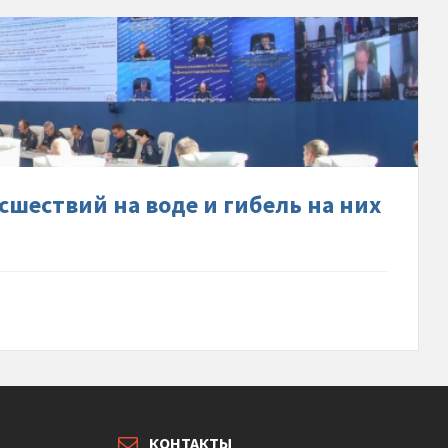
ну
шей-
тво-
ствий-
шествий на воде и гибель на них
лись-
КОНТАКТЫ