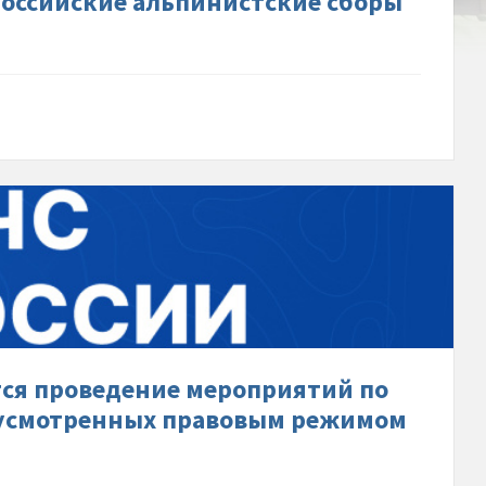
ероссийские альпинистские сборы
лей-
рии-
-
-
ается-
ние-
ятий-
тся проведение мероприятий по
ению-
дусмотренных правовым режимом
ности-
я,-
отренных-