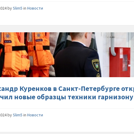
правов
2024
by
Slim5
in
Новости
режимо
КТО
Алексан
Куренко
в-
Санкт-
Петербу
открыл-
пожарн
спасате
сандр Куренков в Санкт-Петербурге от
часть-
учил новые образцы техники гарнизону
и-
вручил-
новые-
2024
by
Slim5
in
Новости
образцы
техники