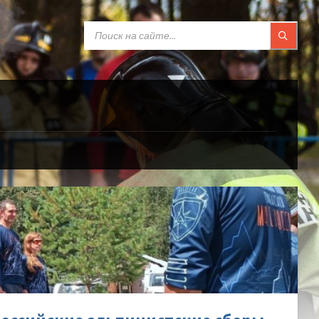
SEARCH:
го-
-
лись-
ийские-
стские-