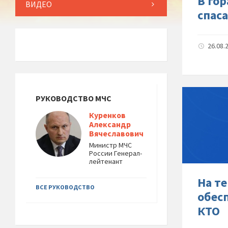
В го
ВИДЕО
спас
26.08.
РУКОВОДСТВО МЧС
Куренков
Александр
Вячеславович
Министр МЧС
России Генерал-
лейтенант
На т
ВСЕ РУКОВОДСТВО
обес
КТО