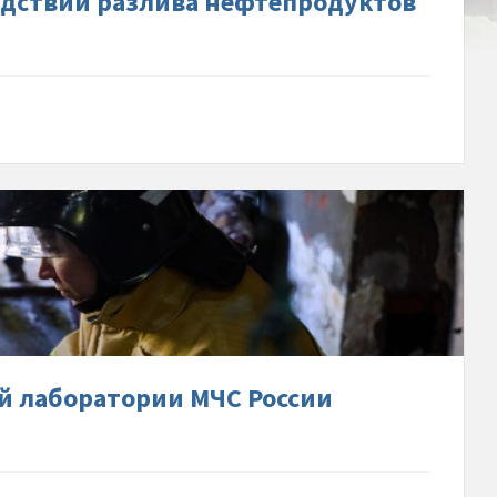
дствий разлива нефтепродуктов
орском-
жье
-
ик-
ельной-
ой-
ории-
й лаборатории МЧС России
рье