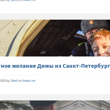
Заветно
желание
Димы-
из-
Санкт-
Петербу
исполни
тное желание Димы из Санкт-Петербур
2025
by
Slim5
in
Новости
В-
преддве