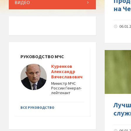
Прод
ВИДЕО
на Ч
06.01.
РУКОВОДСТВО МЧС
Куренков
Александр
Вячеславович
Министр МЧС
России Генерал-
лейтенант
Лучш
ВСЕ РУКОВОДСТВО
служ
06.01.