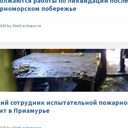
олжаются работы по ликвидации после
Черном
ерноморском побережье
побере
2025
by
Slim5
in
Новости
Лучший
сотрудн
испытат
пожарн
лаборат
МЧС-
России-
служит-
ий сотрудник испытательной пожарно
в-
ит в Приамурье
Приаму
2025
by
Slim5
in
Новости