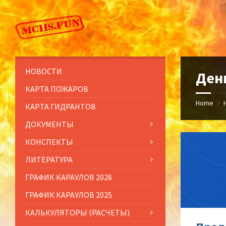
Skip
Skip
Skip
to
to
to
content
left
footer
sidebar
НОВОСТИ
Ден
КАРТА ПОЖАРОВ
Home
/
КАРТА ГИДРАНТОВ
ДОКУМЕНТЫ
КОНСПЕКТЫ
ЛИТЕРАТУРА
ГРАФИК КАРАУЛОВ 2026
ГРАФИК КАРАУЛОВ 2025
КАЛЬКУЛЯТОРЫ (РАСЧЕТЫ)