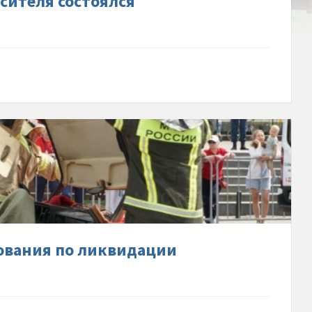
сителя состоялся
н
ске-
-
ийские-
вания-
ции-
твий-
нования по ликвидации