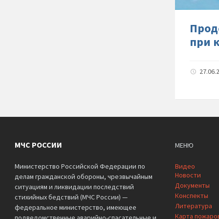
Прод
при 
27.06.
МЧС РОССИИ
МЕНЮ
Министерство Российской Федерации по
Видео
Новости
делам гражданской обороны, чрезвычайным
Документы
ситуациям и ликвидации последствий
Конспекты
стихийных бедствий (МЧС России) —
Литература
федеральное министерство, имеющее
Карта пожаро
подведомственные аварийно-спасательные и