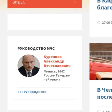
В Ка
ВИДЕО
благ
27.06.
РУКОВОДСТВО МЧС
Куренков
Александр
Вячеславович
Министр МЧС
России Генерал-
лейтенант
В Че
ВСЕ РУКОВОДСТВО
посл
27.06.