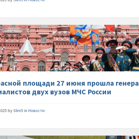
На-
Красной
площади
июня-
прошла
генерал
репетиц
выпуска
расной площади 27 июня прошла генер
специал
иалистов двух вузов МЧС России
двух-
вузов-
МЧС-
2025
by
Slim5
in
Новости
России