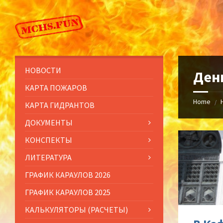
Skip
Skip
Skip
to
to
to
content
left
footer
sidebar
НОВОСТИ
Ден
КАРТА ПОЖАРОВ
Home
/
КАРТА ГИДРАНТОВ
ДОКУМЕНТЫ
КОНСПЕКТЫ
ЛИТЕРАТУРА
ГРАФИК КАРАУЛОВ 2026
ГРАФИК КАРАУЛОВ 2025
КАЛЬКУЛЯТОРЫ (РАСЧЕТЫ)