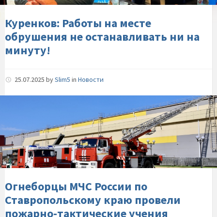
останавливать-
ни-
Куренков: Работы на месте
на-
обрушения не останавливать ни на
минуту!
минуту!
25.07.2025
by
Slim5
in
Новости
Огнеборцы-
МЧС-
России-
по-
Ставропольскому-
краю-
провели-
пожарно-
Огнеборцы МЧС России по
тактические-
Ставропольскому краю провели
учения
пожарно-тактические учения