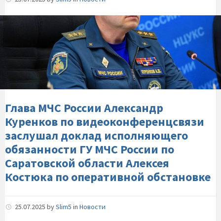
Глава-
МЧС-
России-
Александр-
Куренков-
по-
видеоконференцсвязи-
заслушал-
Глава МЧС России Александр
доклад-
Куренков по видеоконференцсвязи
исполняющего-
заслушал доклад исполняющего
обязанности-
обязанности ГУ МЧС России по
ГУ-
Саратовской области Алексея
МЧС-
Костюка по оперативной обстановке
России-
по-
Саратовской-
25.07.2025
by
Slim5
in
Новости
области-