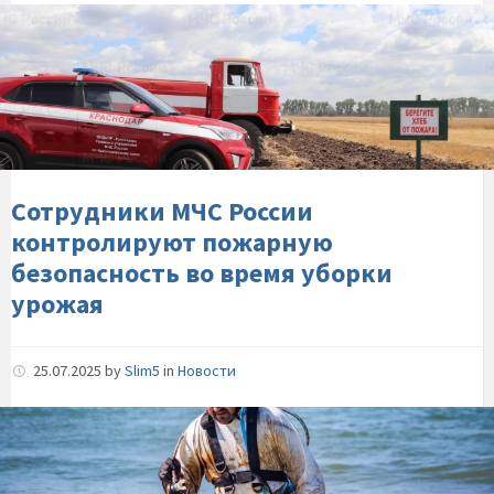
Алексея-
Сотрудники-
Костюка-
МЧС-
по-
России-
оперативной-
контролируют-
обстановке
пожарную-
безопасность-
во-
время-
Сотрудники МЧС России
уборки-
контролируют пожарную
урожая
безопасность во время уборки
урожая
25.07.2025
by
Slim5
in
Новости
Продoлжаются-
работы-
по-