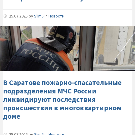
25.07.2025
by
Slim5
in
Новости
В-
Саратове-
пожарно-
спасательные-
подразделения-
МЧС-
России-
ликвидируют-
В Саратове пожарно-спасательные
последствия-
подразделения МЧС России
происшествия-
ликвидируют последствия
в-
происшествия в многоквартирном
многоквартирном-
доме
доме
25.07.2025
by
Slim5
in
Новости