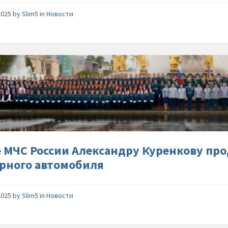
2025
by
Slim5
in
Новости
Главе-
МЧС-
России-
Алексан
Куренко
продемо
новый-
образец
е МЧС России Александру Куренкову пр
пожарно
рного автомобиля
автомо
2025
by
Slim5
in
Новости