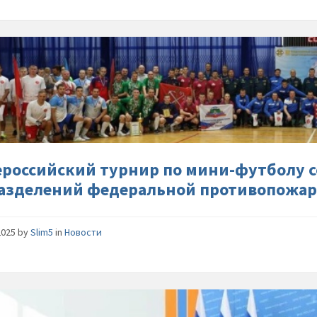
ix-
Всеросс
турнир-
по-
мини-
футболу
состоял
среди-
сероссийский турнир по мини-футболу 
специал
азделений федеральной противопожар
подразд
федерал
против
2025
by
Slim5
in
Новости
службы-
МЧС-
России
В-
МЧС-