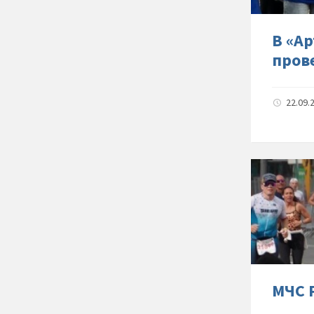
В «А
пров
22.09.
МЧС 