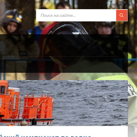
SEARCH:
рге-
ал-
ийский-
ат-