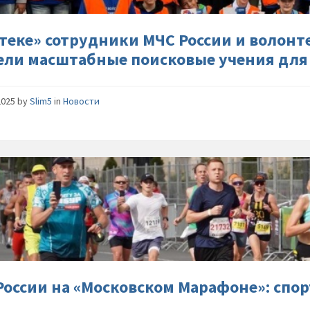
волонт
Национа
Центра-
ртеке» сотрудники МЧС России и волон
провели
ели масштабные поисковые учения для
масшта
поисков
учения-
2025
by
Slim5
in
Новости
для-
детей
МЧС-
России-
на-«Мос
Марафон
спорт-
—-
неотъем
часть-
России на «Московском Марафоне»: спо
службы