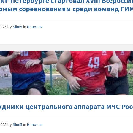
нкт-Петербурге стартовал XVIII Всеросс
водно-
рным соревнованиям среди команд ГИМ
моторн
соревно
среди-
2025
by
Slim5
in
Новости
команд-
ГИМС-
МЧС-
Сотрудн
России
централ
аппарат
МЧС-
России-
сдают-
нормы-
ГТО
удники центрального аппарата МЧС Ро
2025
by
Slim5
in
Новости