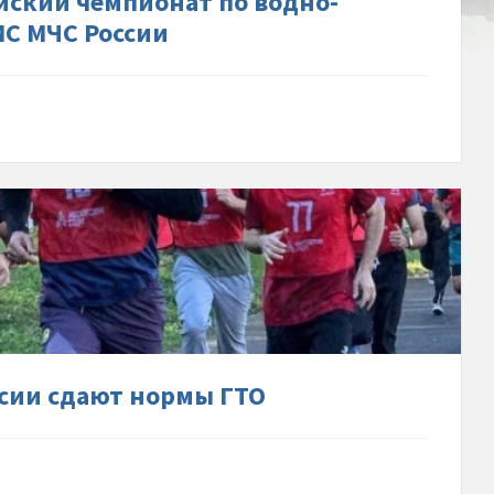
ийский чемпионат по водно-
С МЧС России
ым-
ваниям-
ики-
ьного-
а-
ссии сдают нормы ГТО