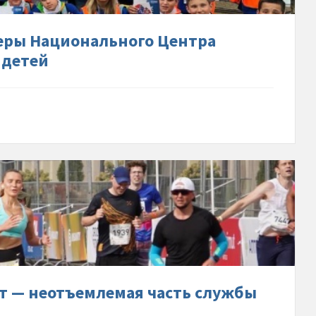
еры-
льного-
теры Национального Центра
-
 детей
бные-
ые-
ковском-
е»:-
лемая-
рт — неотъемлемая часть службы