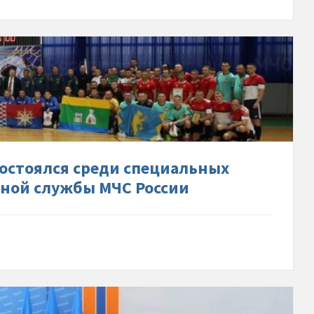
ийский-
-
ся-
состоялся среди специальных
ьных-
ной службы МЧС России
елений-
ьной-
опожарной-