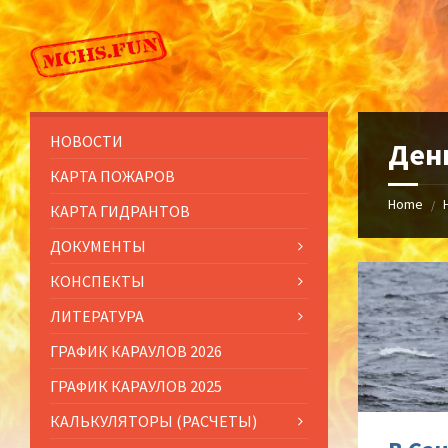
Skip
Skip
Skip
to
to
to
content
left
footer
sidebar
НОВОСТИ
Ден
КАРТА ПОЖАРОВ
Home
/
КАРТА ГИДРАНТОВ
ДОКУМЕНТЫ
КОНСПЕКТЫ
ЛИТЕРАТУРА
ГРАФИК КАРАУЛОВ 2026
ГРАФИК КАРАУЛОВ 2025
КАЛЬКУЛЯТОРЫ (РАСЧЕТЫ)