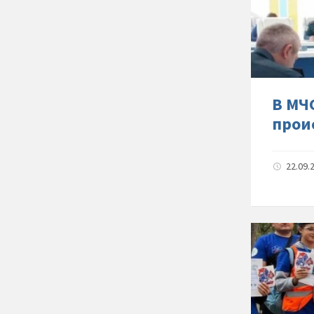
В МЧ
прои
22.09.