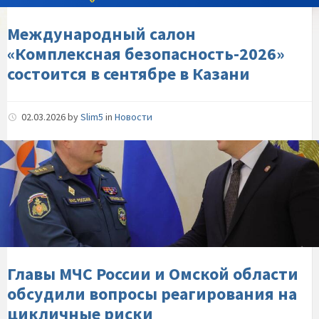
в-
Казани
Международный салон
«Комплексная безопасность-2026»
состоится в сентябре в Казани
02.03.2026
by
Slim5
in
Новости
Главы-
МЧС-
России-
и-
Омской-
области-
обсудили-
вопросы-
Главы МЧС России и Омской области
реагирования-
обсудили вопросы реагирования на
на-
цикличные риски