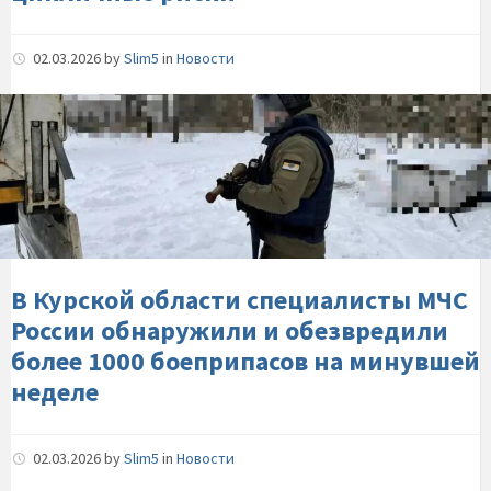
цикличные-
риски
02.03.2026
by
Slim5
in
Новости
В-
Курской-
области-
специалисты-
МЧС-
России-
обнаружили-
и-
В Курской области специалисты МЧС
обезвредили-
России обнаружили и обезвредили
более-1000-
более 1000 боеприпасов на минувшей
боеприпасов-
неделе
на-
минувшей-
неделе
02.03.2026
by
Slim5
in
Новости