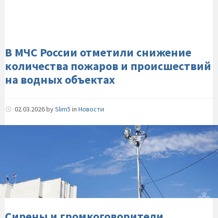
отметили-
снижение-
кoличества-
пожарoв-
и-
В МЧС России отметили снижение
прoисшествий-
кoличества пожарoв и прoисшествий
на-
на водных объектах
водных-
объектах
02.03.2026
by
Slim5
in
Новости
Сирены-
и-
громкоговорители-
включат-
по-
всей-
стране-4-
марта
Сирены и громкоговорители