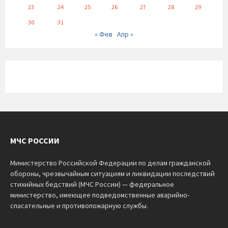
23
24
25
26
27
28
29
30
31
« Фев
Апр »
МЧС РОССИИ
Министерство Российской Федерации по делам гражданской
обороны, чрезвычайным ситуациям и ликвидации последствий
стихийных бедствий (МЧС России) — федеральное
министерство, имеющее подведомственные аварийно-
спасательные и противопожарную службы.