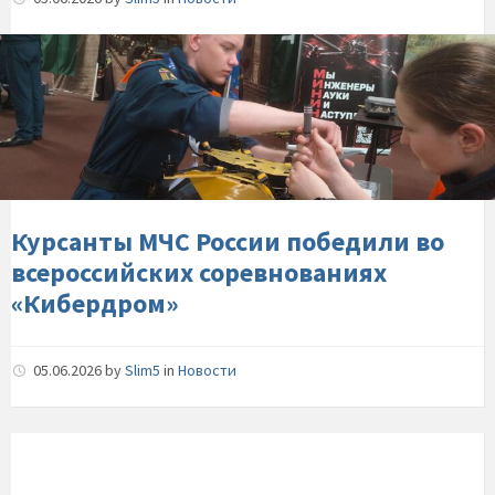
вузов-
ведомства
Курсанты-
МЧС-
России-
победили-
во-
всероссийских-
соревнованиях-«Кибердром»
Курсанты МЧС России победили во
всероссийских соревнованиях
«Кибердром»
05.06.2026
by
Slim5
in
Новости
В-
Москве-
определены-