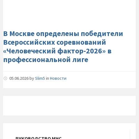
победители-
Всероссийских-
соревнований-«Человеческий-
фактор-2026»-
в-
В Москве определены победители
профессиональной-
Всероссийских соревнований
лиге
«Человеческий фактор-2026» в
профессиональной лиге
05.06.2026
by
Slim5
in
Новости
РУКОВОДСТВО МЧС