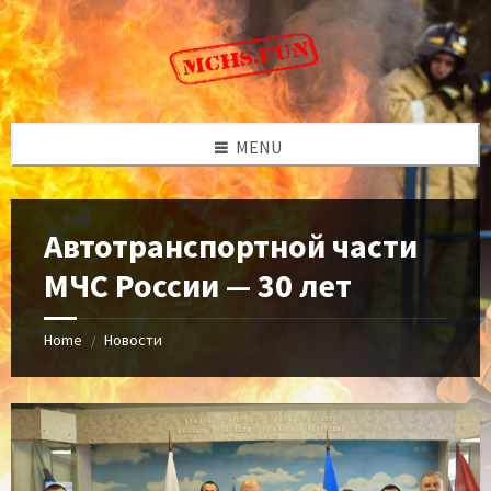
Skip
Skip
Skip
to
to
to
content
left
footer
sidebar
MENU
Автотранспортной части
МЧС России — 30 лет
Home
Новости
/