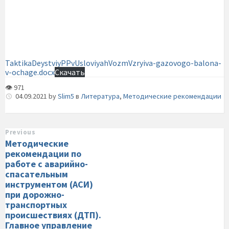
TaktikaDeystviyPPvUsloviyahVozmVzryiva-gazovogo-balona-
v-ochage.docx
Скачать
👁 971
04.09.2021
by
Slim5
в
Литература
,
Методические рекомендации
Previous
Методические
рекомендации по
работе с аварийно-
спасательным
инструментом (АСИ)
при дорожно-
транспортных
происшествиях (ДТП).
Главное управление