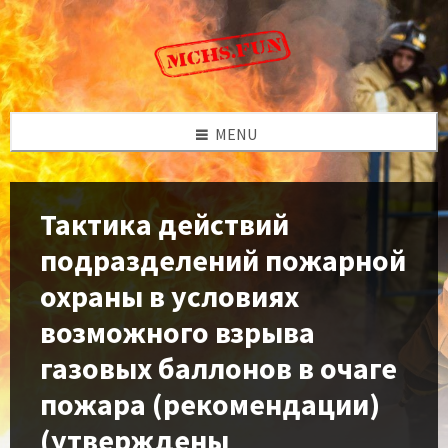
Skip
Skip
Skip
to
to
to
content
left
footer
sidebar
MENU
Тактика действий
подразделений пожарной
охраны в условиях
возможного взрыва
газовых баллонов в очаге
пожара (рекомендации)
(утверждены