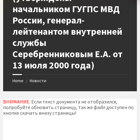
начальником ГУГПС МВД
России, генерал-
лейтенантом внутренней
службы
Серебренниковым Е.А. от
13 июля 2000 года)
Home
Новости
/
ВНИМАНИЕ:
Если текст документа не отобразился,
попробуйте обновить страницу, так же файл доступен по
кнопке скачать внизу страницы!