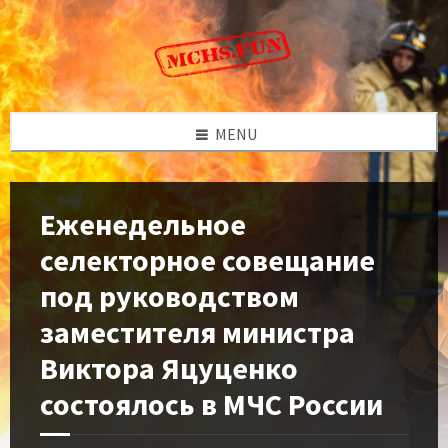
Skip
Skip
Skip
to
to
to
content
left
footer
sidebar
MENU
Ежeнедельное
селекторное совeщание
под руководством
заместитeля министра
Виктора Яцуцeнко
состоялось в МЧС России