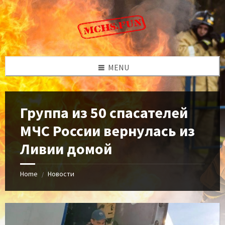
Skip
Skip
Skip
to
to
to
content
left
footer
sidebar
MENU
Группа из 50 спасателей
МЧС России вернулась из
Ливии домой
Home
Новости
/