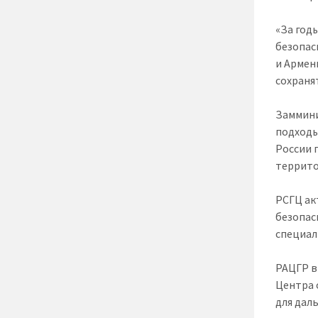
«За год
безопас
и Армен
сохраня
Заммини
подходы
России 
террито
РСГЦ ак
безопас
специал
РАЦГР в
Центра 
для дал