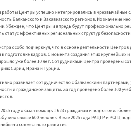
ы работы Центры успешно интегрировались в чрезвычайные с
ность Балканского и Закавказского регионов. Их значение н
ии. Убежден, что Центры и впредь будут профессионально ре
ть статус эффективных региональных структур безопасности
стра особо подчеркнул, что в основе деятельности Центров 
 к подготовке кадров. С момента создания этих крупнейших 
прошло уже более 10 лет. Сотрудниками Центра проведены сот
риях Сирии, Ирана и Турции.
тивно развивает сотрудничество с балканскими партнерами,
ности и гражданской защиты. За год проведено более 100 уче
истов.
 2025 году оказал помощь 1 623 гражданам и подготовил боле
обучено свыше 600 человек. В мае 2025 года РАЦГР и РСГЦ по
ьнейшего совместного развития.