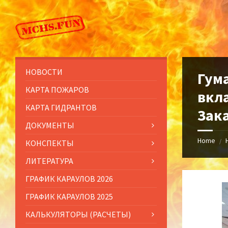
Skip
Skip
Skip
to
to
to
content
left
footer
sidebar
НОВОСТИ
Гум
КАРТА ПОЖАРОВ
вкл
КАРТА ГИДРАНТОВ
Зак
ДОКУМЕНТЫ
Home
/
КОНСПЕКТЫ
ЛИТЕРАТУРА
ГРАФИК КАРАУЛОВ 2026
ГРАФИК КАРАУЛОВ 2025
КАЛЬКУЛЯТОРЫ (РАСЧЕТЫ)