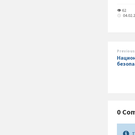
👁 62
04.02.
Previous
Национ
безопа
0 Co
T