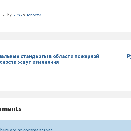
2026
by
Slim5
в
Новости
альные стандарты в области пожарной
Р
сности ждут изменения
mments
here are no comments yet