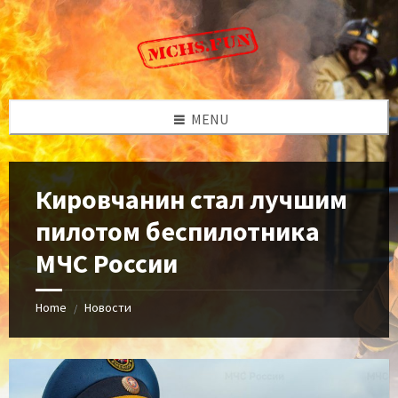
Skip
Skip
Skip
to
to
to
content
left
footer
sidebar
MENU
Кировчанин стал лучшим
пилотом беспилотника
МЧС России
Home
Новости
/