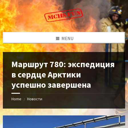
Skip
Skip
Skip
to
to
to
content
left
footer
sidebar
MENU
Маршрут 780: экспедиция
в сердце Арктики
успешно завершена
Home
Новости
/