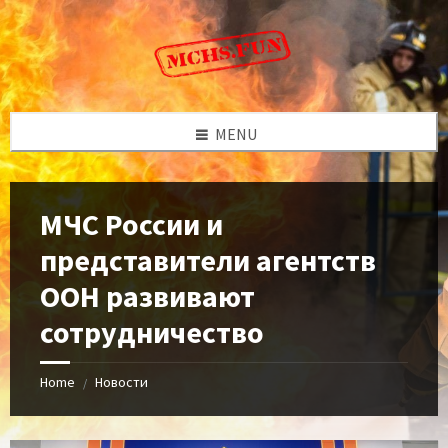
Skip
Skip
Skip
to
to
to
content
left
footer
sidebar
MENU
МЧС России и
представители агентств
ООН развивают
сотрудничество
Home
Новости
/