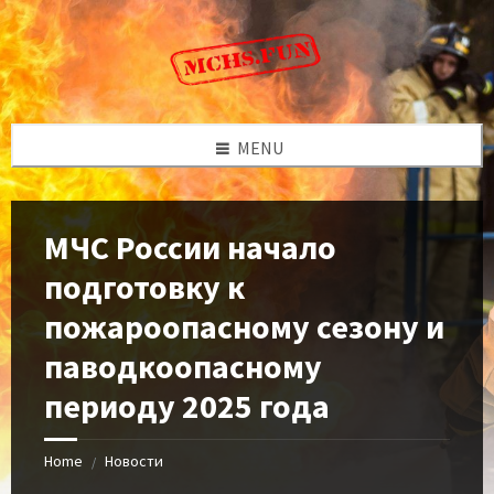
Skip
Skip
Skip
to
to
to
content
left
footer
sidebar
MENU
МЧС России начало
подготовку к
пожароопасному сезону и
паводкоопасному
периоду 2025 года
Home
Новости
/