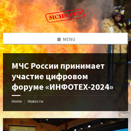
Skip
Skip
Skip
to
to
to
content
left
footer
sidebar
MENU
МЧС России принимает
участие цифровом
форуме «ИНФОТЕХ-2024»
Home
Новости
/