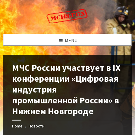
Skip
Skip
Skip
to
to
to
content
left
footer
sidebar
MENU
МЧС России участвует в IX
конференции «Цифровая
индустрия
промышленной России» в
Нижнем Новгороде
Home
Новости
/