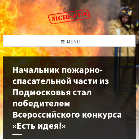
Skip
Skip
Skip
to
to
to
content
left
footer
sidebar
MENU
Начальник пожарно-
спасательной части из
Подмосковья стал
победителем
Всероссийского конкурса
«Есть идея!»