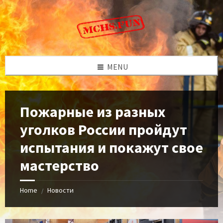
Skip
Skip
Skip
to
to
to
content
left
footer
sidebar
MENU
Пожарные из разных
уголков России пройдут
испытания и покажут свое
мастерство
Home
Новости
/