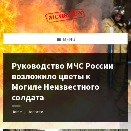
Skip
Skip
Skip
to
to
to
content
left
footer
sidebar
MENU
Руководство МЧС России
возложило цветы к
Могиле Неизвестного
солдата
Home
Новости
/