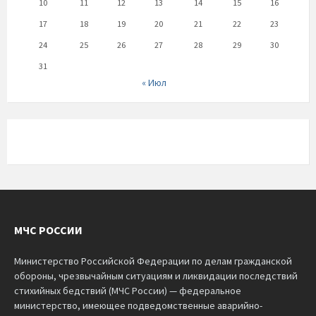
10
11
12
13
14
15
16
17
18
19
20
21
22
23
24
25
26
27
28
29
30
31
« Июл
МЧС РОССИИ
Министерство Российской Федерации по делам гражданской
обороны, чрезвычайным ситуациям и ликвидации последствий
стихийных бедствий (МЧС России) — федеральное
министерство, имеющее подведомственные аварийно-