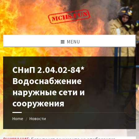
Skip
Skip
Skip
to
to
to
content
left
footer
sidebar
MENU
СНиП 2.04.02-84*
Водоснабжение
наружные сети и
сооружения
Home
Новости
/