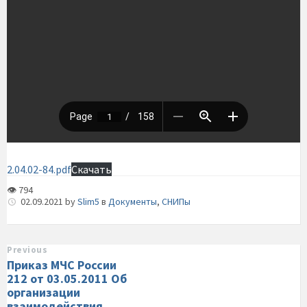
2.04.02-84.pdf
Скачать
👁 794
02.09.2021
by
Slim5
в
Документы
,
СНИПы
Previous
Приказ МЧС России
212 от 03.05.2011 Об
организации
взаимодействия