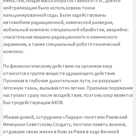
емкостей, общая масса хлора составила 675 кг, для его
нейтрализации было использована тонна
кальцинированной соды. Были задействованы
автомобили радиационной, химической разведки,
мобильный комплекс специальной обработки, аварийно-
спасательная машина радиационного и химического
заражения, а также специальный робототехнический
комплекс.
По физиологическому действию на организм хлор
относится к группе веществ удушающего действия.
Проникая в глубокие дыхательные пути, он разрушает
лёгочную ткань, вызывая отек легких. Признаки поражения
наступают сразу после воздействия, поэтому хлор является
быстродействующим АХОВ.
Убывая домой, сотрудники «Лидера» посетили Ржевский
Мемориал Советскому Солдату, почтили память воинов,
отдавших своих жизни в боях за Ржев в ходе Великой