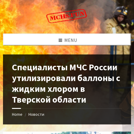
Skip
Skip
Skip
to
to
to
content
left
footer
sidebar
MENU
Специалисты МЧС России
утилизировали баллоны с
жидким хлором в
Тверской области
Home
Новости
/