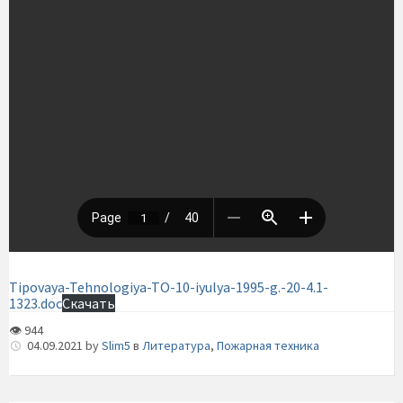
Tipovaya-Tehnologiya-TO-10-iyulya-1995-g.-20-4.1-
1323.doc
Скачать
👁 944
04.09.2021
by
Slim5
в
Литература
,
Пожарная техника