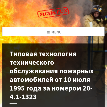
Skip
Skip
Skip
to
to
to
content
left
footer
sidebar
MENU
Типовая технология
технического
обслуживания пожарных
автомобилей от 10 июля
1995 года за номером 20-
4.1-1323