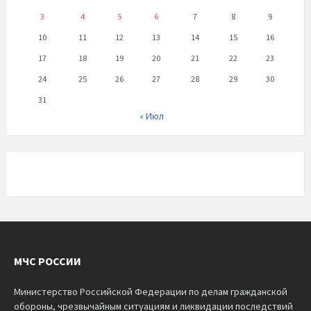
3
4
5
6
7
8
9
10
11
12
13
14
15
16
17
18
19
20
21
22
23
24
25
26
27
28
29
30
31
« Июл
МЧС РОССИИ
Министерство Российской Федерации по делам гражданской
обороны, чрезвычайным ситуациям и ликвидации последствий