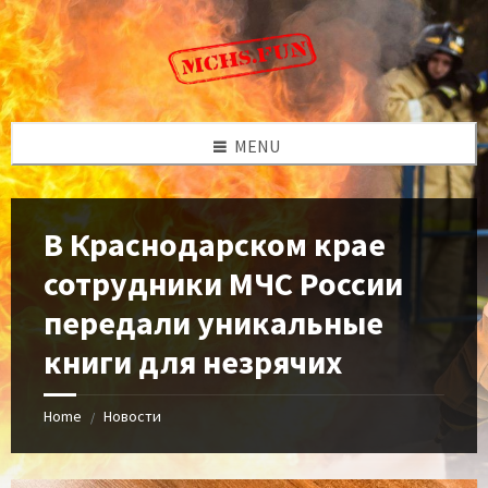
Skip
Skip
Skip
to
to
to
content
left
footer
sidebar
MENU
В Краснодарском крае
сотрудники МЧС России
передали уникальные
книги для незрячих
Home
Новости
/