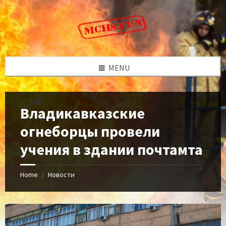
Skip
Skip
Skip
to
to
to
content
left
footer
sidebar
MENU
Владикавказские
огнеборцы провели
учения в здании почтамта
Home
Новости
/