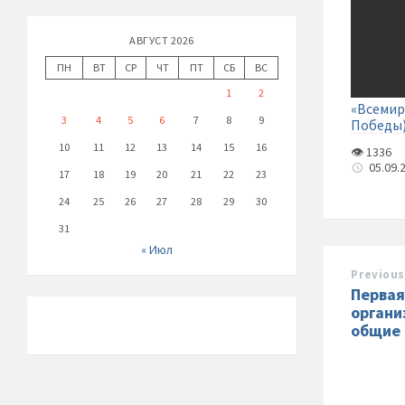
АВГУСТ 2026
ПН
ВТ
СР
ЧТ
ПТ
СБ
ВС
1
2
«Всемир
3
4
5
6
7
8
9
Победы
10
11
12
13
14
15
16
👁 1336
05.09.
17
18
19
20
21
22
23
24
25
26
27
28
29
30
31
« Июл
Previous
Первая
органи
общие 