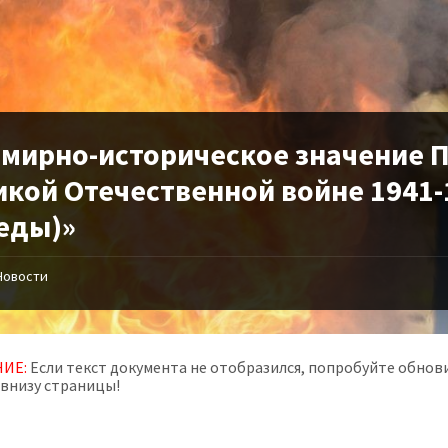
емирно-историческое значение П
кой Отечественной войне 1941-1
еды)»
Новости
ИЕ:
Если текст документа не отобразился, попробуйте обнови
 внизу страницы!