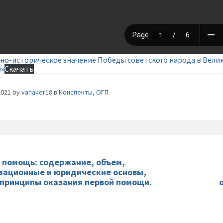
но-историческое значение Победы советского народа в Велик
)»
Скачать
2021
by
vanaker18
в
Конспекты
,
ОГП
 помощь: содержание, объем,
зационные и юридические основы,
принципы оказания первой помощи.