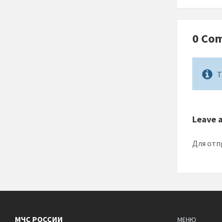
0 Co
T
Leave 
Для отп
МЧС РОССИИ
МЕНЮ