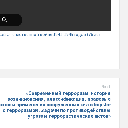
ой Отечественной войне 1941-1945 годов (76 лет
Next
«Современный терроризм: история
возникновения, классификация, правовые
основы применения вооруженных сил в борьбе
с терроризмом. Задачи по противодействию
угрозам террористических актов»