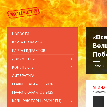
Skip
Skip
Skip
to
to
to
content
left
footer
sidebar
НОВОСТИ
«Вс
КАРТА ПОЖАРОВ
Вели
КАРТА ГИДРАНТОВ
Поб
ДОКУМЕНТЫ
Home
/
КОНСПЕКТЫ
ЛИТЕРАТУРА
ГРАФИК КАРАУЛОВ 2026
ВНИМАН
скачать
ГРАФИК КАРАУЛОВ 2025
КАЛЬКУЛЯТОРЫ (РАСЧЕТЫ)