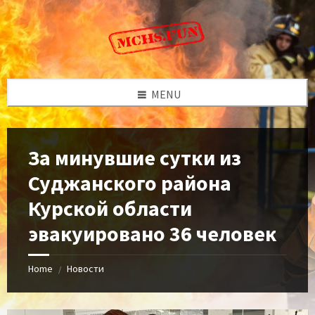
Skip
Skip
Skip
to
to
to
content
left
footer
sidebar
MENU
За минувшие сутки из
Суджанского района
Курской области
эвакуировано 36 человек
Home
Новости
/