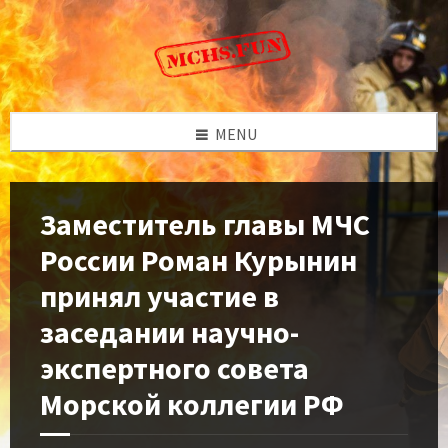
Skip
Skip
Skip
to
to
to
content
left
footer
sidebar
MENU
Заместитель главы МЧС
России Роман Курынин
принял участие в
заседании научно-
экспертного совета
Морской коллегии РФ