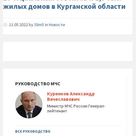
и-1,5-
жилых домов в Курганской области
тыс.-
жилых-
домов-
11.05.2022
by
Slim5
in
Новости
в-
Курганской-
области
РУКОВОДСТВО МЧС
Куренков Александр
Вячеславович
Министр МЧС России Генерал-
лейтенант
ВСЕ РУКОВОДСТВО