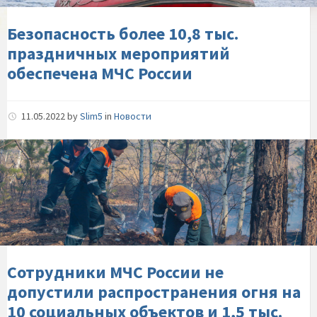
МЧС-
России
Безопасность более 10,8 тыс.
праздничных мероприятий
обеспечена МЧС России
11.05.2022
by
Slim5
in
Новости
Сотрудники-
МЧС-
России-
не-
допустили-
распространения-
огня-
на-10-
Сотрудники МЧС России не
социальных-
допустили распространения огня на
объектов-
10 социальных объектов и 1,5 тыс.