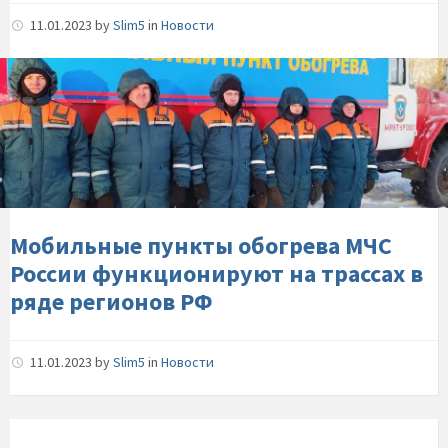
11.01.2023
by
Slim5
in
Новости
Мобильные-
пункты-
обогрева-
МЧС-
России-
функционируют-
на-
трассах-
Мобильные пункты обогрева МЧС
в-
России функционируют на трассах в
ряде-
ряде регионов РФ
регионов-
РФ
11.01.2023
by
Slim5
in
Новости