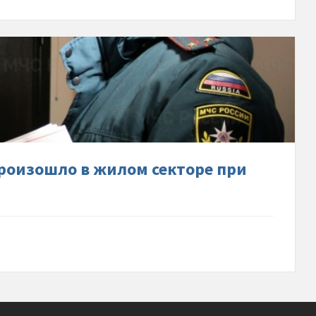
,5-
в-
шло-
 произошло в жилом секторе при
-