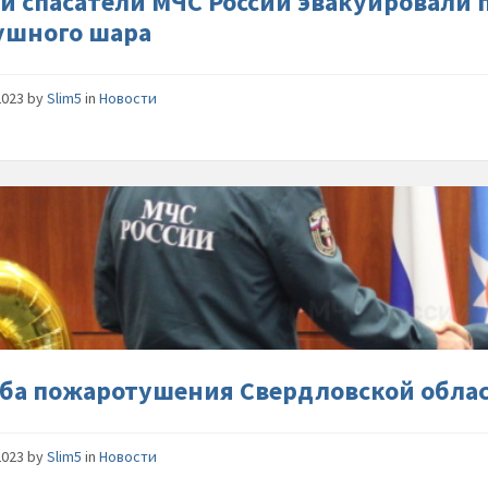
чи спасатели МЧС России эвакуировали 
на-
ушного шара
дереве-
воздушн
шара
2023
by
Slim5
in
Новости
Служба-
пожаро
Свердло
области
отмечае
полувек
юбилей
ба пожаротушения Свердловской облас
2023
by
Slim5
in
Новости