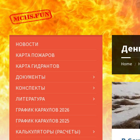
Skip
Skip
Skip
to
to
to
content
left
footer
sidebar
НОВОСТИ
Ден
КАРТА ПОЖАРОВ
Home
/
КАРТА ГИДРАНТОВ
ДОКУМЕНТЫ
КОНСПЕКТЫ
ЛИТЕРАТУРА
ГРАФИК КАРАУЛОВ 2026
ГРАФИК КАРАУЛОВ 2025
КАЛЬКУЛЯТОРЫ (РАСЧЕТЫ)