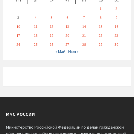
ПН
ВТ
СР
ЧТ
ПТ
СБ
ВС
1
2
3
4
5
6
7
8
9
10
11
12
13
14
15
16
17
18
19
20
21
22
23
24
25
26
27
28
29
30
« Май
Июл »
МЧС РОССИИ
Министерство Российской Федерации по делам гражданской
обороны, чрезвычайным ситуациям и ликвидации последствий