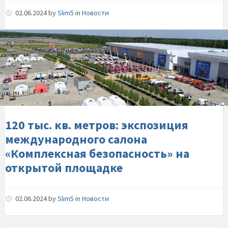
02.06.2024
by
Slim5
in
Новости
120-
тыс-
кв.-
метров:-
экспозиция-
международного-
салона-«Комплексная-
безопасность»-
120 тыс. кв. метров: экспозиция
на-
международного салона
открытой-
«Комплексная безопасность» на
площадке
открытой площадке
02.06.2024
by
Slim5
in
Новости