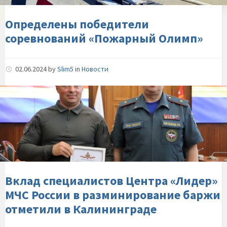
Определены победители
соревнований «Пожарный Олимп»
02.06.2024
by
Slim5
in
Новости
Вклад-
специалистов-
Центра-«Лидер»-
МЧС-
России-
в-
разминирование-
баржи-
Вклад специалистов Центра «Лидер»
отметили-
МЧС России в разминирование баржи
в-
отметили в Калининграде
Калининграде