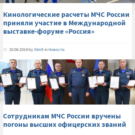
в-
Международной-
Кинологические расчеты МЧС России
выставке-
приняли участие в Международной
форуме-«Россия»
выставке-форуме «Россия»
20.06.2024
by
Slim5
in
Новости
Сотрудникам-
МЧС-
России-
вручены-
погоны-
высших-
офицерских-
званий
Сотрудникам МЧС России вручены
погоны высших офицерских званий