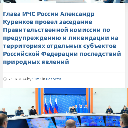
заседание-
Правительственной-
Глава МЧС России Александр
комиссии-
Куренков провел заседание
по-
Правительственной комиссии по
предупреждению-
предупреждению и ликвидации на
и-
территориях отдельных субъектов
ликвидации-
Российской Федерации последствий
на-
территориях-
природных явлений
отдельных-
субъектов-
25.07.2024
by
Slim5
in
Новости
Российской-
Федерации-
Александр-
последствий-
Куренков-
природных-
представил-
явлений
личному-
составу-
МЧС-