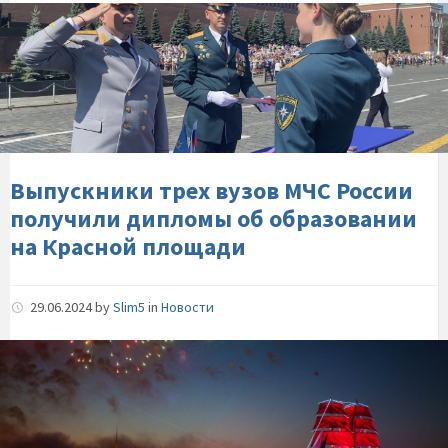
Выпускники-
трех-
вузов-
МЧС-
России-
получили-
дипломы-
об-
Выпускники трех вузов МЧС России
образовании-
получили дипломы об образовании
на-
на Красной площади
Красной-
площади
29.06.2024
by
Slim5
in
Новости
Сотрудники-
МЧС-
России-
приняли-
участие-