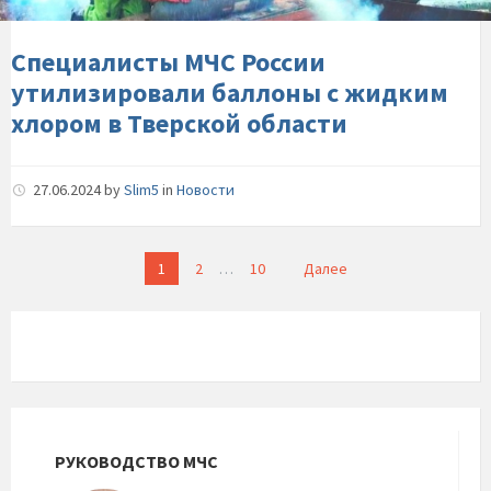
с-
жидким-
хлором-
Специалисты МЧС России
в-
утилизировали баллоны с жидким
Тверской-
хлором в Тверской области
области
27.06.2024
by
Slim5
in
Новости
Пагинация
1
2
…
10
Далее
записей
РУКОВОДСТВО МЧС