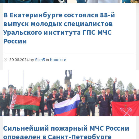
специалистов-
Уральского-
В Екатеринбурге состоялся 88-й
института-
выпуск молодых специалистов
ГПС-
Уральского института ГПС МЧС
МЧС-
России
России
30.06.2024
by
Slim5
in
Новости
Сильнейший-
пожарный-
МЧС-
России-
определен-
в-
Санкт-
Петербурге
Сильнейший пожарный МЧС России
определен в Санкт-Петербурге