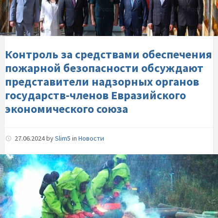
обеспечения-
пожарной-
безопасности-
обсуждают-
представители-
Контроль за средствами обеспечения
надзорных-
пожарной безопасности обсуждают
органов-
представители надзорных органов
государств-
государств-членов Евразийского
членов-
экономического союза
Евразийского-
экономического-
союза
27.06.2024
by
Slim5
in
Новости
Специалисты-
МЧС-
России-
утилизировали-
баллоны-