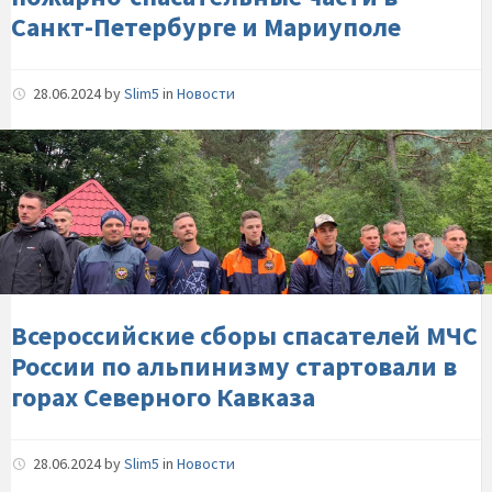
и-
Санкт-Петербурге и Мариуполе
Мариуполе
28.06.2024
by
Slim5
in
Новости
Всероссийские-
сборы-
спасателей-
МЧС-
России-
по-
альпинизму-
стартовали-
Всероссийские сборы спасателей МЧС
в-
России по альпинизму стартовали в
горах-
горах Северного Кавказа
Северного-
Кавказа
28.06.2024
by
Slim5
in
Новости