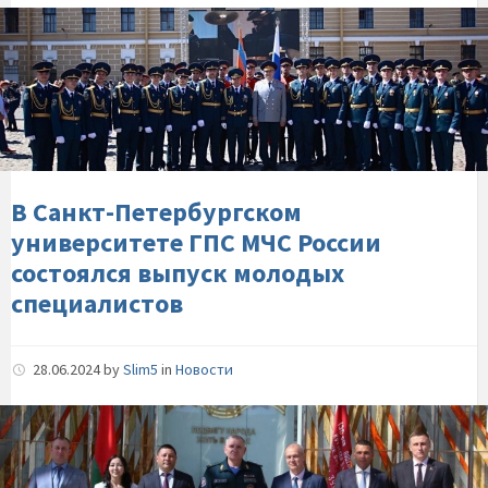
В-
Санкт-
Петербургском-
университете-
ГПС-
МЧС-
России-
состоялся-
В Санкт-Петербургском
выпуск-
университете ГПС МЧС России
молодых-
состоялся выпуск молодых
специалистов
специалистов
28.06.2024
by
Slim5
in
Новости
Контроль-
за-
средствами-