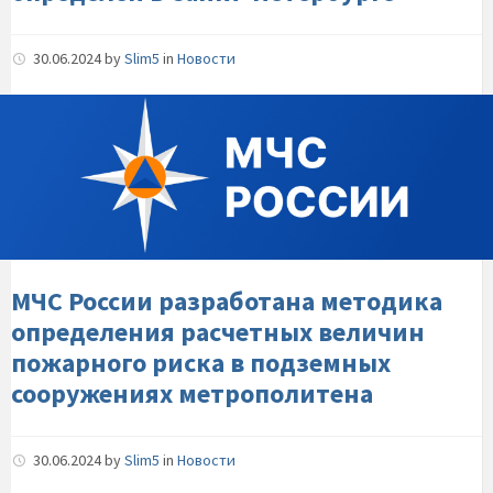
30.06.2024
by
Slim5
in
Новости
МЧС-
России-
разработана-
методика-
определения-
расчетных-
величин-
пожарного-
МЧС России разработана методика
риска-
определения расчетных величин
в-
пожарного риска в подземных
подземных-
сооружениях метрополитена
сооружениях-
метрополитена
30.06.2024
by
Slim5
in
Новости