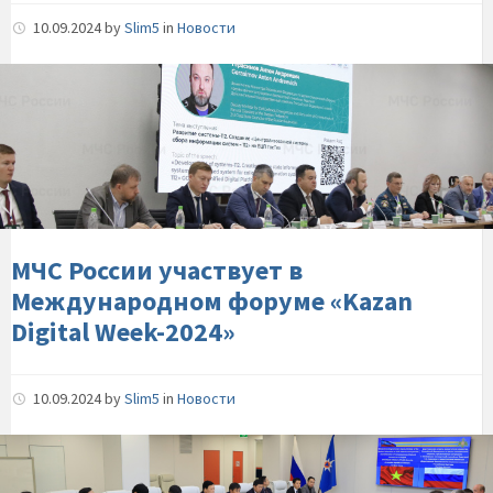
10.09.2024
by
Slim5
in
Новости
МЧС-
России-
участвует-
в-
Международном-
форуме-«kazan-
digital-
week-
МЧС России участвует в
2024»
Международном форуме «Kazan
Digital Week-2024»
10.09.2024
by
Slim5
in
Новости
Чрезвычайные-
ведомства-