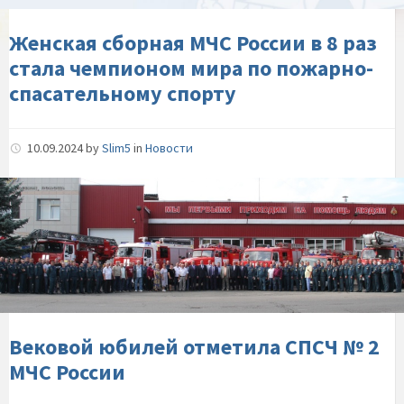
стала-
чемпионом-
Женская сборная МЧС России в 8 раз
мира-
стала чемпионом мира по пожарно-
по-
спасательному спорту
пожарно-
спасательному-
спорту
10.09.2024
by
Slim5
in
Новости
Вековой-
юбилей-
отметила-
СПСЧ-
№-2-
МЧС-
России
Вековой юбилей отметила СПСЧ № 2
МЧС России