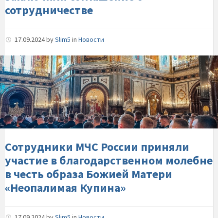
сотрудничестве
17.09.2024
by
Slim5
in
Новости
Сотрудники-
МЧС-
России-
приняли-
участие-
в-
благодарственном-
молебне-
Сотрудники МЧС России приняли
в-
участие в благодарственном молебне
честь-
в честь образа Божией Матери
образа-
«Неопалимая Купина»
Божией-
Матери-«Неопалимая-
Купина»
17.09.2024
by
Slim5
in
Новости