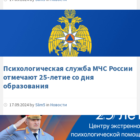
Психологическая-
служба-
МЧС-
России-
отмечают-25-
летие-
со-
дня-
Психологическая служба МЧС России
образования
отмечают 25-летие со дня
образования
17.09.2024
by
Slim5
in
Новости
Глава-
МЧС-
России-