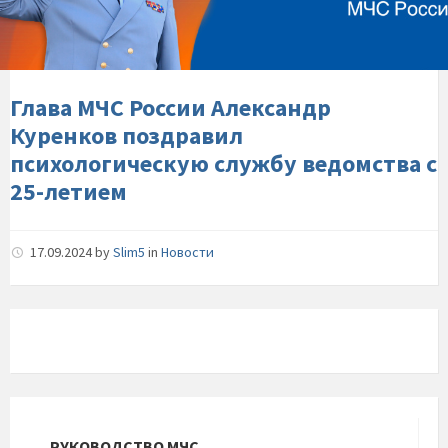
Александр-
Куренков-
поздравил-
психологическую-
службу-
Глава МЧС России Александр
ведомства-
Куренков поздравил
с-25-
психологическую службу ведомства с
летием
25-летием
17.09.2024
by
Slim5
in
Новости
РУКОВОДСТВО МЧС