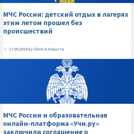
этим-
летом-
МЧС России: детский отдых в лагерях
прошел-
этим летом прошел без
без-
происшествий
происшествий
17.09.2024
by
Slim5
in
Новости
МЧС-
России-
и-
образовательная-
онлайн-
платформа-«Учи.ру»-
заключили-
соглашение-
МЧС России и образовательная
о-
онлайн-платформа «Учи.ру»
сотрудничестве
заключили соглашение о