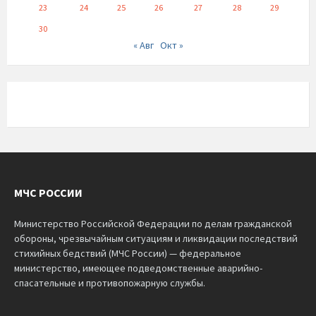
23
24
25
26
27
28
29
30
« Авг
Окт »
МЧС РОССИИ
Министерство Российской Федерации по делам гражданской
обороны, чрезвычайным ситуациям и ликвидации последствий
стихийных бедствий (МЧС России) — федеральное
министерство, имеющее подведомственные аварийно-
спасательные и противопожарную службы.