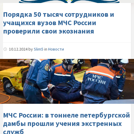
МЧС-
России-
Порядка 50 тысяч сотрудников и
проверили-
учащихся вузов МЧС России
свои-
проверили свои экознания
экознания
10.12.2024
by
Slim5
in
Новости
МЧС-
России:-
в-
тоннеле-
петербургской-
дамбы-
прошли-
учения-
МЧС России: в тоннеле петербургской
экстренных-
дамбы прошли учения экстренных
служб
служб