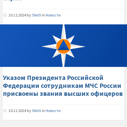
10.12.2024
by
Slim5
in
Новости
Указом-
Президента-
Российской-
Федерации-
сотрудникам-
МЧС-
России-
присвоены-
Указом Президента Российской
звания-
Федерации сотрудникам МЧС России
высших-
присвоены звания высших офицеров
офицеров
10.12.2024
by
Slim5
in
Новости