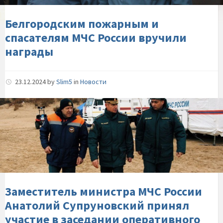
вручили-
награды
Белгородским пожарным и
спасателям МЧС России вручили
награды
23.12.2024
by
Slim5
in
Новости
Заместитель-
министра-
МЧС-
России-
Анатолий-
Супруновский-
принял-
участие-
Заместитель министра МЧС России
в-
Анатолий Супруновский принял
заседании-
участие в заседании оперативного