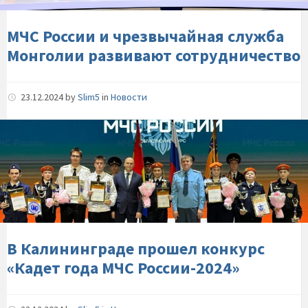
развивают-
сотрудничество
МЧС России и чрезвычайная служба
Монголии развивают сотрудничество
23.12.2024
by
Slim5
in
Новости
В-
Калининграде-
прошел-
конкурс-«Кадет-
года-
МЧС-
России-2024»
В Калининграде прошел конкурс
«Кадет года МЧС России-2024»