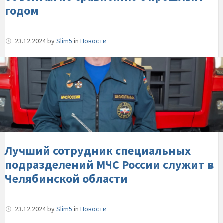
годом
сравнению-
с-
прошлым-
23.12.2024
by
Slim5
in
Новости
годом
Лучший-
сотрудник-
специальных-
подразделений-
МЧС-
России-
служит-
в-
Лучший сотрудник специальных
Челябинской-
подразделений МЧС России служит в
области
Челябинской области
23.12.2024
by
Slim5
in
Новости