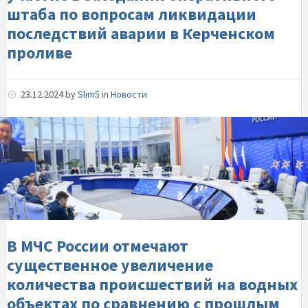
оперативного-
штаба по вопросам ликвидации
штаба-
последствий аварии в Керченском
по-
проливе
вопросам-
ликвидации-
последствий-
23.12.2024
by
Slim5
in
Новости
аварии-
в-
В-
Керченском-
МЧС-
проливе
России-
отмечают-
существенное-
увеличение-
количества-
происшествий-
В МЧС России отмечают
на-
существенное увеличение
водных-
количества происшествий на водных
объектах-
объектах по сравнению с прошлым
по-