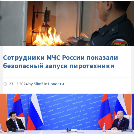
Сотрудники-
МЧС-
России-
показали-
безопасный-
запуск-
пиротехники
Сотрудники МЧС России показали
безопасный запуск пиротехники
23.12.2024
by
Slim5
in
Новости
МЧС-
России-
и-
чрезвычайная-
служба-
Монголии-