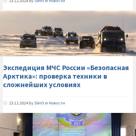
23.12.2024
by
Slim5
in
Новости
Экспедиция-
МЧС-
России-«Безопасная-
Арктика»:-
проверка-
техники-
в-
сложнейших-
Экспедиция МЧС России «Безопасная
условиях
Арктика»: проверка техники в
сложнейших условиях
23.12.2024
by
Slim5
in
Новости
Пермском-
инспекция-
ГИМС-