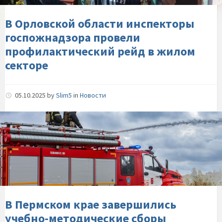
профилактический-
рейд-
В Орловской области инспекторы
в-
госпожнадзора провели
жилом-
профилактический рейд в жилом
секторе
секторе
05.10.2025
by
Slim5
in
Новости
В-
Пермском-
крае-
завершились-
учебно-
методические-
сборы-
заместителей-
В Пермском крае завершились
начальников-
учебно-методические сборы