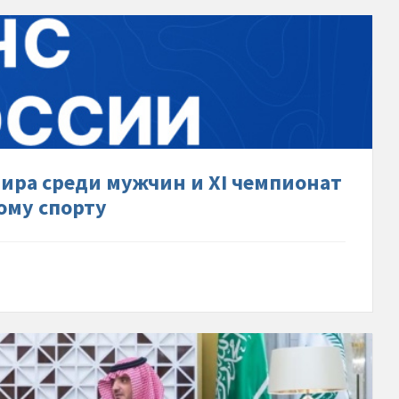
-
я!
т-
ат-
мира среди мужчин и XI чемпионат
ому спорту
ат-
тивы-
-
ействия-
и-
о-