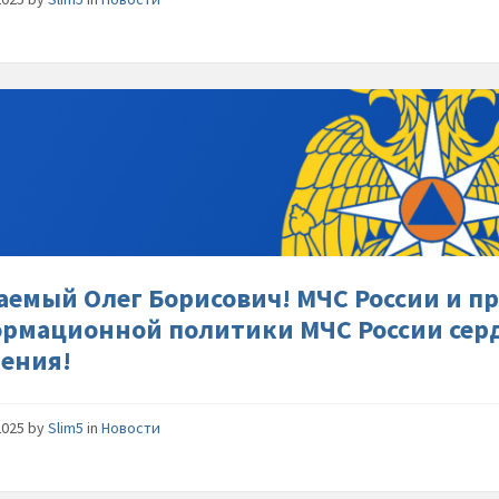
Уважае
Олег-
Борисов
МЧС-
России-
и-
прежде-
всего-
аемый Олег Борисович! МЧС России и п
Департа
рмационной политики МЧС России серд
информ
ения!
политик
МЧС-
России-
2025
by
Slim5
in
Новости
сердечн
поздрав