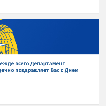
мый-
ич!-
режде всего Департамент
мент-
ечно поздравляет Вас с Днем
ационной-
и-
о-
ляет-