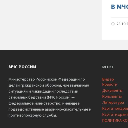
В МЧ
28.10.
МЧС РОССИИ
МЕНЮ
Министерство Российской Федерации по
Видео
Новости
делам гражданской обороны, чрезвычайным
Документы
ситуациям и ликвидации последствий
Конспекты
стихийных бедствий (МЧС России) —
Литература
федеральное министерство, имеющее
Карта пожаро
подведомственные аварийно-спасательные и
Карта гидран
противопожарную службы.
ПОЛИТИКА К