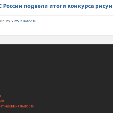
к-35-
С России подвели итоги конкурса рисун
й-
годовщ
2025
by
Slim5
in
Новости
ведомст
в
тов
ОНФИДЕНЦИАЛЬНОСТИ