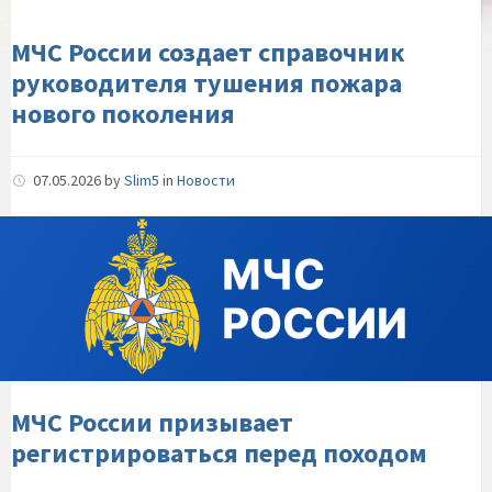
пожара-
нового-
МЧС России создает справочник
поколения
руководителя тушения пожара
нового поколения
07.05.2026
by
Slim5
in
Новости
МЧС-
России-
призывает-
регистрироваться-
перед-
походом
МЧС России призывает
регистрироваться перед походом