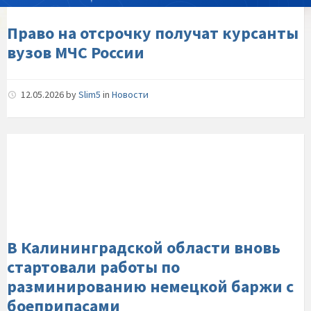
МЧС-
России
Право на отсрочку получат курсанты
вузов МЧС России
12.05.2026
by
Slim5
in
Новости
В-
Калининградской-
области-
вновь-
стартовали-
работы-
по-
разминированию-
В Калининградской области вновь
немецкой-
стартовали работы по
баржи-
разминированию немецкой баржи с
с-
боеприпасами
боеприпасами