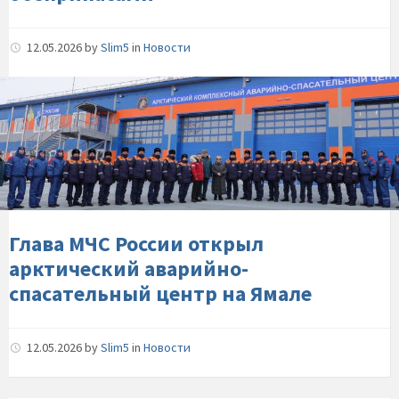
12.05.2026
by
Slim5
in
Новости
Глава-
МЧС-
России-
открыл-
арктический-
аварийно-
спасательный-
центр-
Глава МЧС России открыл
на-
арктический аварийно-
Ямале
спасательный центр на Ямале
12.05.2026
by
Slim5
in
Новости
Ход-