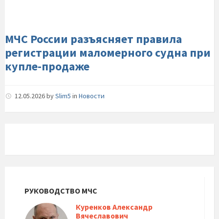
маломерного-
судна-
при-
МЧС России разъясняет правила
купле-
регистрации маломерного судна при
продаже
купле-продаже
12.05.2026
by
Slim5
in
Новости
РУКОВОДСТВО МЧС
Куренков Александр
Вячеславович