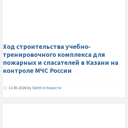
строительства-
учебно-
тренировочного-
комплекса-
для-
пожарных-
и-
Ход строительства учебно-
спасателей-
тренировочного комплекса для
в-
пожарных и спасателей в Казани на
Казани-
контроле МЧС России
на-
контроле-
МЧС-
12.05.2026
by
Slim5
in
Новости
России
МЧС-
России-
разъясняет-
правила-
регистрации-