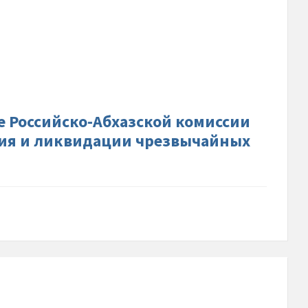
др-
в-
-
ко-
ой-
е Российско-Абхазской комиссии
и-
ния и ликвидации чрезвычайных
ичеству-
-
еждения-
ции-
айных-
й