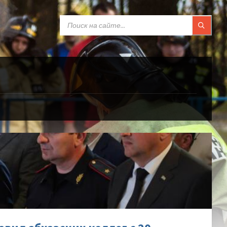
SEARCH:
др-
в-
ил-
их-