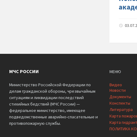
акад
03.07.
МЧС РОССИИ
МЕНЮ
Министерство Российской Федерации по
Видео
Новости
делам гражданской обороны, чрезвычайным
Документы
ситуациям и ликвидации последствий
Конспекты
стихийных бедствий (МЧС России) —
Литература
федеральное министерство, имеющее
Карта пожаро
подведомственные аварийно-спасательные и
Карта гидран
противопожарную службы.
ПОЛИТИКА К