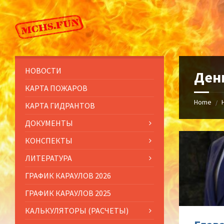
Skip
Skip
Skip
to
to
to
content
left
footer
sidebar
НОВОСТИ
Ден
КАРТА ПОЖАРОВ
Home
/
КАРТА ГИДРАНТОВ
ДОКУМЕНТЫ
КОНСПЕКТЫ
ЛИТЕРАТУРА
ГРАФИК КАРАУЛОВ 2026
ГРАФИК КАРАУЛОВ 2025
КАЛЬКУЛЯТОРЫ (РАСЧЕТЫ)