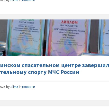
В-
Ногинск
спасате
центре-
заверши
соревно
по-
спасате
гинском спасательном центре завершил
спорту-
ательному спорту МЧС России
МЧС-
России
2026
by
Slim5
in
Новости