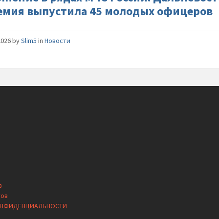
академи
емия выпустила 45 молодых офицеров
выпусти
молодых
офицер
2026
by
Slim5
in
Новости
в
тов
ОНФИДЕНЦИАЛЬНОСТИ