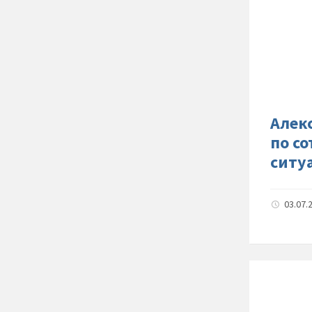
Алек
по с
ситу
03.07.