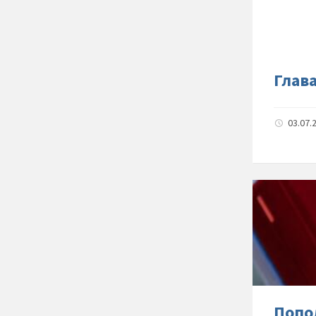
Глав
03.07.
Попо