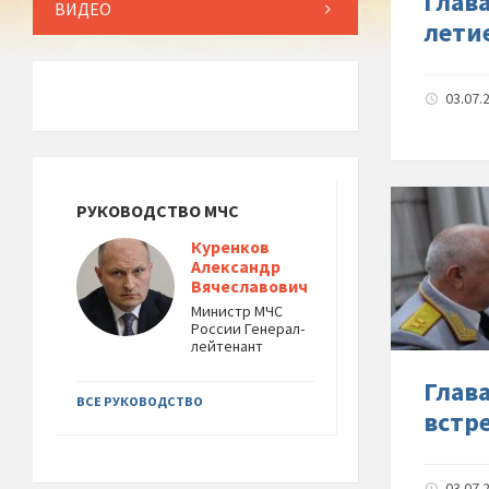
Глав
ВИДЕО
лети
03.07.
РУКОВОДСТВО МЧС
Куренков
Александр
Вячеславович
Министр МЧС
России Генерал-
лейтенант
Глав
ВСЕ РУКОВОДСТВО
встр
03.07.