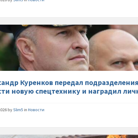
Алексан
Куренко
передал
подразд
ведомст
в-
Калинин
области
сандр Куренков передал подразделени
новую-
сти новую спецтехнику и наградил лич
спецтех
и-
награди
2026
by
Slim5
in
Новости
личный-
состав