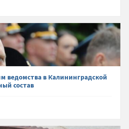
др-
в-
-
елениям-
ва-
градской-
-
ям ведомства в Калининградской
ный состав
нику-
л-