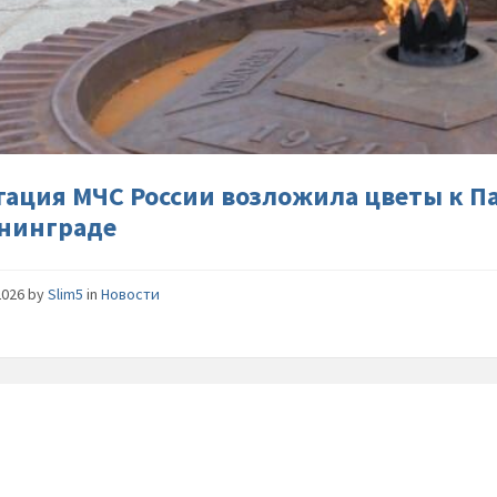
Делегац
МЧС-
России-
возложи
цветы-
к-
Памятни
гвардей
гация МЧС России возложила цветы к П
в-
нинграде
Калинин
2026
by
Slim5
in
Новости
Алексан
Куренко
осмотре
участок