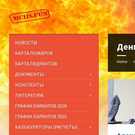
Skip
Skip
Skip
to
to
to
content
left
footer
sidebar
НОВОСТИ
Ден
КАРТА ПОЖАРОВ
Home
/
КАРТА ГИДРАНТОВ
ДОКУМЕНТЫ
КОНСПЕКТЫ
ЛИТЕРАТУРА
ГРАФИК КАРАУЛОВ 2026
ГРАФИК КАРАУЛОВ 2025
КАЛЬКУЛЯТОРЫ (РАСЧЕТЫ)