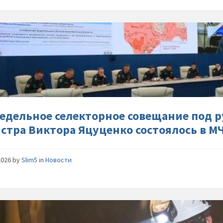
Ежeнеде
селекто
совeщан
под-
руковод
замести
министр
Виктора
едельное селекторное совeщание под 
Яцуцeнк
стра Виктора Яцуцeнко состоялось в М
состоял
в-
МЧС-
2026
by
Slim5
in
Новости
России
Горносп
МЧС-