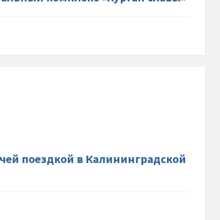
др-
в-
-
й-
очей поездкой в Калининградской
градской-