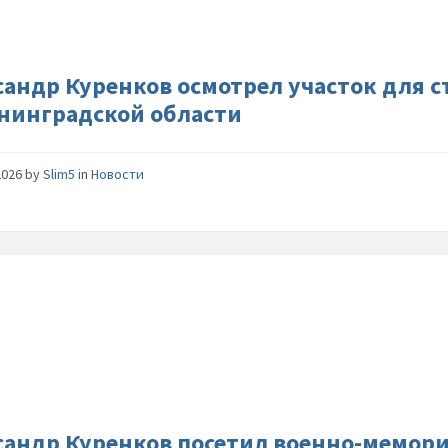
для-
строите
спасцен
в-
сандр Куренков осмотрел участок для с
Калинин
нинградской области
области
2026
by
Slim5
in
Новости
Алексан
Куренко
посетил
военно-
мемори
комплек
славы»
сандр Куренков посетил военно-мемори