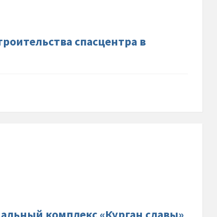
льства-
тра-
троительства спасцентра в
градской-
др-
в-
-
альный-
с-«Курган-
альный комплекс «Курган славы»