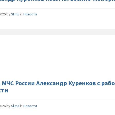
2026
by
Slim5
in
Новости
Глава-
МЧС-
России-
Алексан
Куренко
с-
рабочей
поездко
а МЧС России Александр Куренков с раб
в-
сти
Калинин
области
2026
by
Slim5
in
Новости