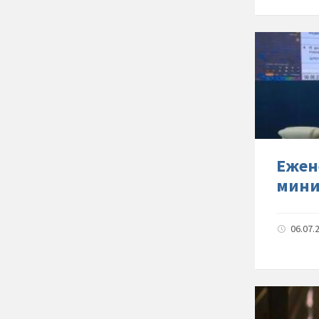
Ежeн
мини
06.07.